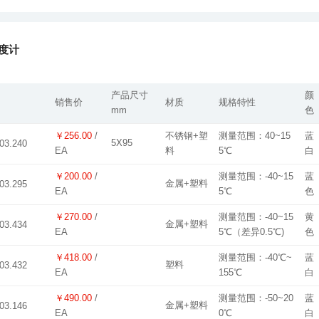
温度计
产品尺寸
颜
销售价
材质
规格特性
mm
色
￥256.00
/
不锈钢+塑
测量范围：40~15
蓝
5X95
03.240
EA
料
5℃
白
￥200.00
/
测量范围：-40~15
蓝
金属+塑料
03.295
EA
5℃
色
￥270.00
/
测量范围：-40~15
黄
金属+塑料
03.434
EA
5℃（差异0.5℃)
色
￥418.00
/
测量范围：-40℃~
蓝
塑料
03.432
EA
155℃
白
￥490.00
/
测量范围：-50~20
蓝
金属+塑料
03.146
EA
0℃
白