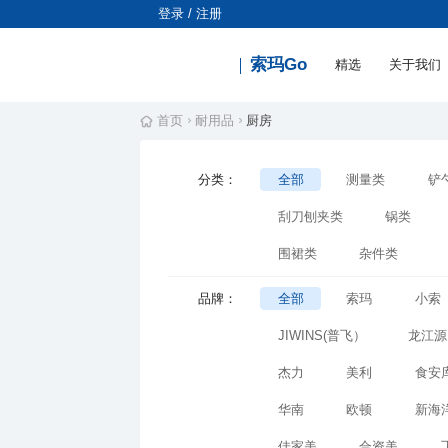
登录 / 注册
索玛Go
精选
关于我们
首页
耐用品
厨房
分类：
全部
测量类
铲
刮刀刨夹类
锅类
围裙类
杂件类
品牌：
全部
索玛
小索
JIWINS(普飞）
龙江源
杰力
美利
食安
华南
欧顿
新海
佳家美
合资美