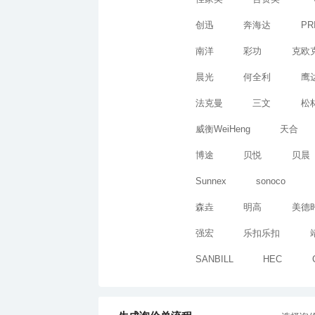
创迅
奔海达
PR
南洋
彩功
克欧
晨光
何全利
鹰
法克曼
三文
松
威衡WeiHeng
天合
博途
贝悦
贝晨
Sunnex
sonoco
森垚
明高
美德
强宏
乐扣乐扣
SANBILL
HEC