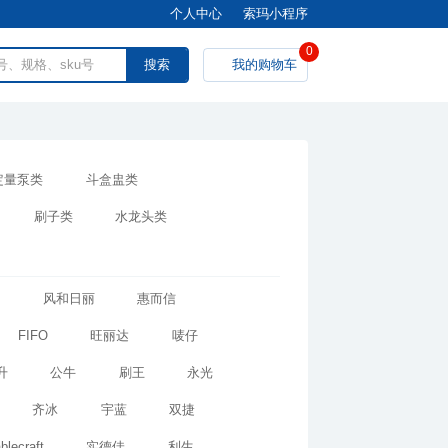
个人中心
索玛小程序
0
我的购物车
定量泵类
斗盒盅类
刷子类
水龙头类
宝
风和日丽
惠而信
FIFO
旺丽达
唛仔
升
公牛
刷王
永光
齐冰
宇蓝
双捷
blecraft
实德佳
利生