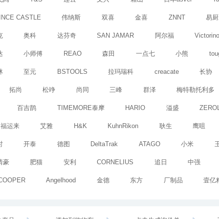
INCE CASTLE
伟纳斯
双喜
金喜
ZNNT
易厨
克
奥科
达芬奇
SAN JAMAR
阿尔福
Victorin
达
小师傅
REAO
森田
一点七
小熊
tou
林
至元
BSTOOLS
拉玛瑞科
creacate
长协
拓尚
松竫
尚同
三峰
群泽
梅特勒托利多
百吉鹊
TIMEMORE泰摩
HARIO
溢盛
ZERO
福运来
艾雅
H&K
KuhnRikon
耿生
鹰咀
时
开泰
德图
DeltaTrak
ATAGO
小米
靖豪
肥猫
安利
CORNELIUS
追日
中强
COOPER
Angelhood
金德
东方
厂制品
壹亿