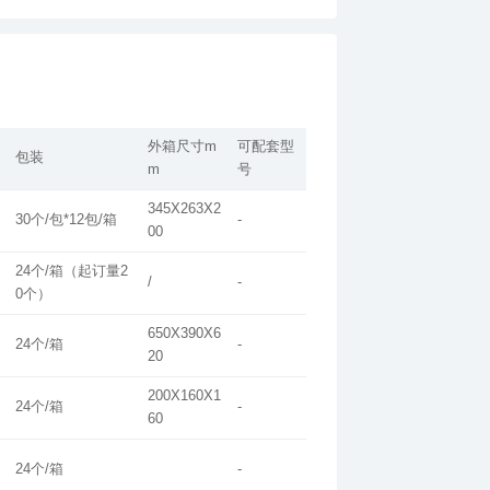
外箱尺寸m
可配套型
包装
m
号
345X263X2
30个/包*12包/箱
-
00
24个/箱（起订量2
/
-
0个）
650X390X6
24个/箱
-
20
200X160X1
24个/箱
-
60
24个/箱
-