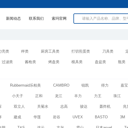
新闻动态
联系我们
索玛官网
勺壳类
秤类
厨房工具类
打切煎蛋类
刀具类
过滤类
酱枪类
烤盘类
模具类
盘盆类
瓶类
Rubbermaid乐柏美
CAMBRO
锐凯
得力
嘉
小天子
正和
龙江
丰力
力王
珠江
库
双立人
关菊水
志高
骏达
轰炸机
兆
洋
建成
华莲
岩谷
UVEX
BASTO
3M
飞阔
T&S
连云
文兴
霜山
日本asvel
Ta