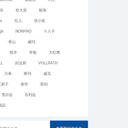
乐
炊大皇
银海
ox
红人
张小泉
gh
NORPRO
十八子
香山
威玛
凯丰
帝衡
大红鹰
LL
好运厨
VOLLRATH
力泰
希玛
威戈
王厨子
泰华
双剑
雪尔达
百利达
精品