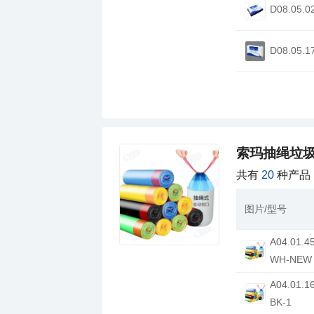
其他塑料类刀叉
D08.05.0
其他帽子类
其他百洁布类
D08.05.1
其他拖把类
其他乳胶类
其他环保吸管类
其他打印纸类
索玛抽绳垃圾袋
其他其他纸类
共有
20
种产品
其他中式调料
图片/型号
WH-NEW
BK-1