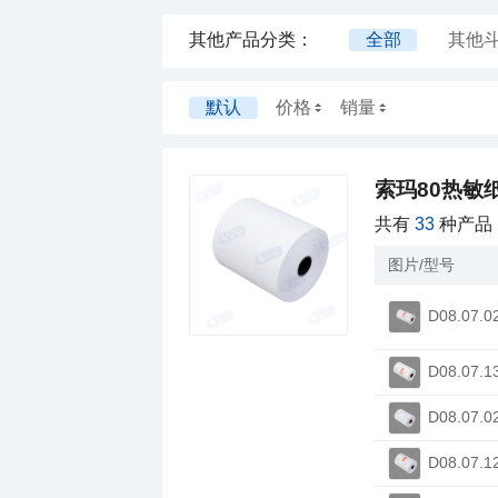
其他产品分类：
全部
其他
其他测量类
默认
价格
销量
其他打切煎蛋类
其他刮刀刨夹类
其他瓶类
索玛80热敏
其他杯篮类
共有
33
种产品
其他储物箱类
图片/型号
其他金属垃圾桶
D08.07.0
其他电器类
其他玻璃清洁类
D08.07.1
其他清洁刷子类
D08.07.0
其他卫生间类
D08.07.1
其他尼龙手套