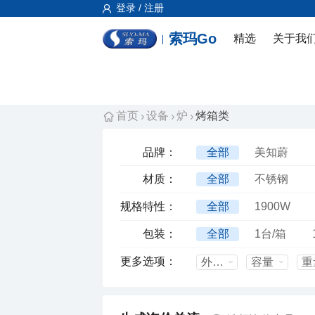
登录 / 注册
索玛Go
精选
关于我
首页
设备
炉
烤箱类
品牌：
全部
美知蔚
材质：
全部
不锈钢
规格特性：
全部
1900W
包装：
全部
1台/箱
更多选项：
外箱尺寸mm
容量
重