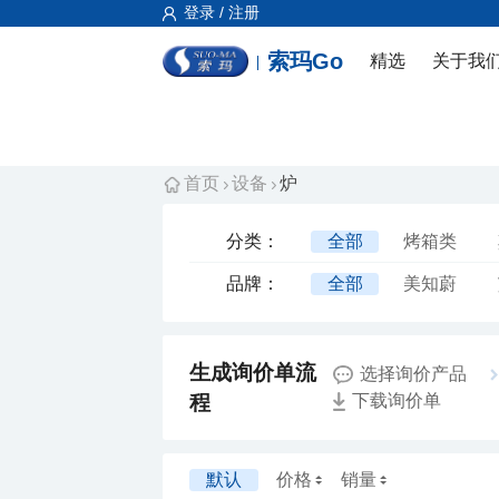
登录 / 注册
索玛Go
精选
关于我
首页
设备
炉
分类：
全部
烤箱类
品牌：
全部
美知蔚
厂制品
选择询价产品
程
下载询价单
默认
价格
销量