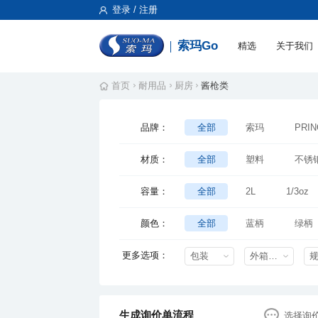
登录 / 注册
索玛Go
精选
关于我们
首页
耐用品
厨房
酱枪类
品牌：
全部
索玛
PRIN
材质：
全部
塑料
不锈
容量：
全部
2L
1/3oz
颜色：
全部
蓝柄
绿柄
更多选项：
包装
外箱尺寸mm
生成询价单流程
选择询