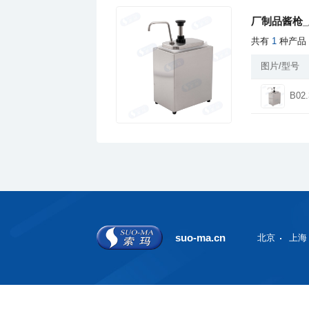
厂制品酱枪_
共有
1
种产品
图片/型号
B02.
suo-ma.cn
北京
上海