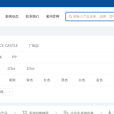
新闻动态
联系我们
索玛官网
CE CASTLE
厂制品
钢
PP
2/3oz
1/2oz
紫柄
银色
红色
黑色
白色
蓝色
规格特性
价产品
添加到购物车
点击生成询价单