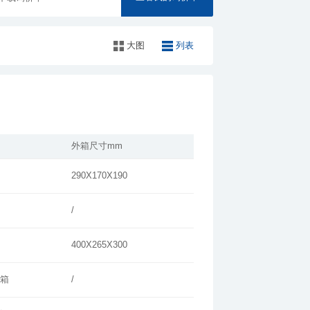
大图
列表
外箱尺寸mm
290X170X190
/
400X265X300
/箱
/