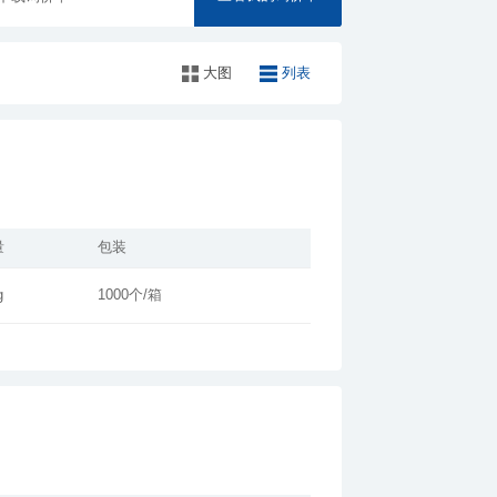
大图
列表
量
包装
g
1000个/箱