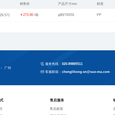
销售价
产品尺寸mm
材质
￥273.00
/箱
φ80/70X55
PP
29.571
服务热线：
020-89885511
广州
客服邮箱：
chenglihong-sn@suo-ma.com
式
售后服务
程
售后政策