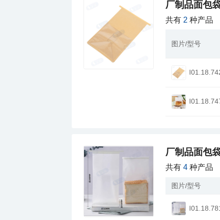
厂制品面包袋
共有
2
种产品
图片/型号
I01.18.74
I01.18.74
厂制品面包袋
共有
4
种产品
图片/型号
I01.18.78