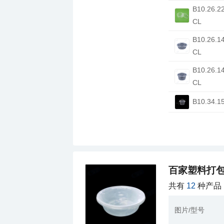
CL
CL
CL
B10.34.1
百家塑料打
共有
12
种产品
图片/型号