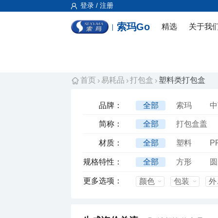
登录 / 注册
索玛Go
精选
关于我
首页
易耗品
打包盒
塑料类打包盒
品牌：
全部
索玛
中
赛卓
梅洋
百
简称：
全部
打包盒盖
三明治盒盖
塑料
材质：
全部
塑料
P
铝箔打包盒盖
水
pet+纸
规格特性：
全部
方形
圆
长方形2格
五格
更多选项：
颜色
包装
外
六格
底+盖