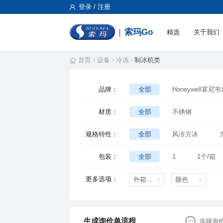
登录 / 注册
索玛Go
精选
关于我们
首页
设备
冷冻
制冰机类
品牌：
全部
Honeywell霍尼
材质：
全部
不锈钢
规格特性：
全部
风冷方冰
风冷方冰,日产量:85kg
包装：
全部
1
1个/箱
风冷方冰，功率500W电压220
更多选项：
外箱尺寸mm
颜色
生成询价单流程
选择询