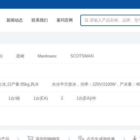
新闻动态
联系我们
索玛官网
韦尔
星崎
Manitowoc
SCOTSMAN
方冰,日产量:85kg,风冷
水冷半方形冰，功率：220V/2100W，产冰量：46
功率1050W风冷，日产冰量：320kg,储冰量：166kg
功率：430W，日产冰
1台/箱
1台(EA)
2
1台(EA)/件
V，日产冰量68kg
功率：220W；日产冰量30kg，储冰量1kg
价产品
添加到购物车
点击生成询价单