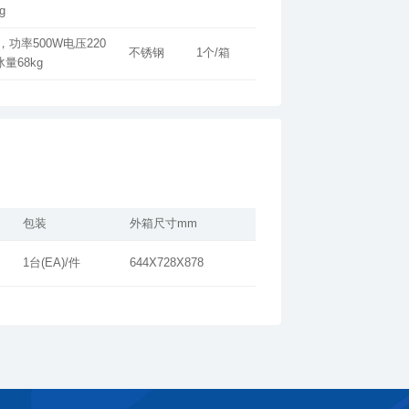
g
不锈钢
1个/箱
量68kg
包装
外箱尺寸mm
1台(EA)/件
644X728X878