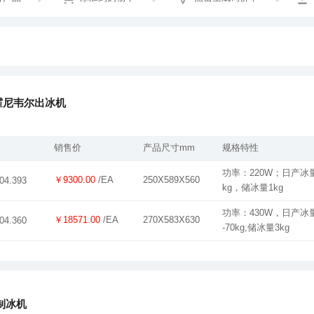
ll霍尼韦尔出冰机
销售价
产品尺寸mm
规格特性
￥9300.00
/EA
250X589X560
04.393
kg，储冰量1kg
￥18571.00
/EA
270X583X630
04.360
-70kg,储冰量3kg
c制冰机