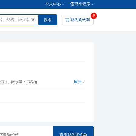
个人中心
索玛小程序
0
我的购物车
0kg，储冰量：243kg
展开
量60-70kg,储冰量3kg
查看我的询价单
下载询价单