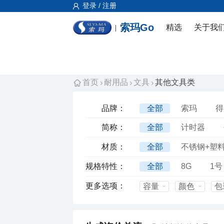
登录 / 注册
索玛Go
精选
关于我
首页
耐用品
文具
其他文具类
品牌：
全部
索玛
得
白象
金士顿
简称：
全部
计时器
白板擦
板夹
材质：
全部
不锈钢+塑
固体胶
黑板
铝合金
金属+塑
规格特性：
全部
8G
1号
拉链袋
凭证包角
胶
纤维板
塑
A4
带语音
更多选项：
容量
颜色
包
修正液
液体胶
铝边+水松板
树
考勤机
热熔胶枪
+订书机1台+订书钉1
乳胶
锌合金
封箱器
激光翻页