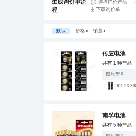
开箱刀
适配双排
选择询价产品
程
下载询价单
默认
价格
销量
传应电池
共有
1
种产品
图片/型号
I01.23.39
南孚电池
共有
5
种产品
图片/型号