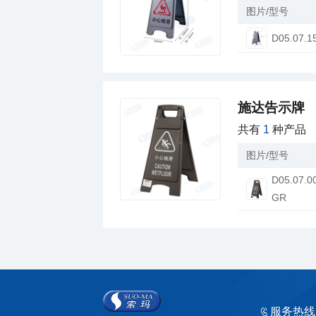
图片/型号
D05.07.1
施达告示牌
共有
1
种产品
图片/型号
GR
服务热线