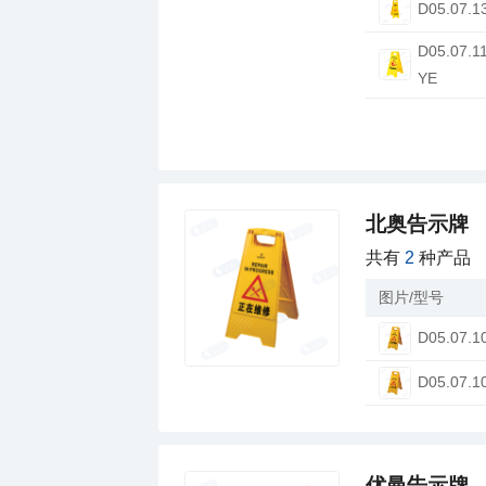
D05.07.1
YE
北奥告示牌
共有
2
种产品
图片/型号
D05.07.1
D05.07.1
优曼告示牌