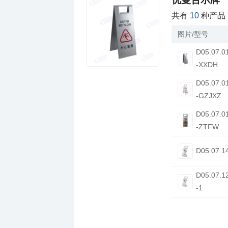
共有
10
种产品
图片/型号
-XXDH
-GZJXZ
-ZTFW
D05.07.1
-1