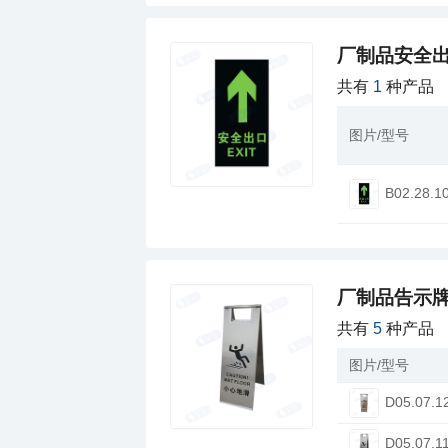
厂制品安全出
共有
1
种产品
图片/型号
B02.28.1
厂制品告示牌
共有
5
种产品
图片/型号
D05.07.1
D05.07.1