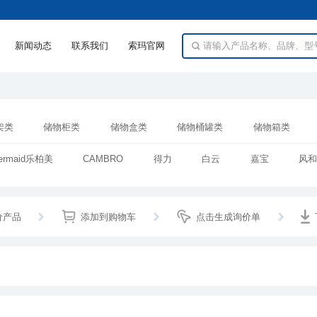
新闻动态
联系我们
索玛官网
架类
储物柜类
储物盒类
储物桶罐类
储物箱类
类
bermaid乐柏美
CAMBRO
得力
白云
嘉宝
风
珠江
恒达
永光
雅量
华南
凯来新
华亨
凤冠
多派
启发
ANKOU安扣
AF
价产品
添加到购物车
点击生成询价单
CARLISLE
喜碧
亲亲
特百惠
太力
拍
士达
乐亿多
卡迹
华隆
宏豪
大阳
龙鲜
Sunnex
H&K
强宏
乐扣乐扣
靖豪
肥猫