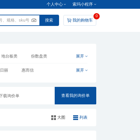
个人中心
索玛小程序
0
我的购物车
地台板类
份数盘类
展开
和日丽
惠而信
展开
宇辉
志明
羽佳
EDEWINNER
文彬
查看我的询价单
下载询价单
米
新海洋
禧天龙
森
玛丽弟弟
阡佰家
大图
列表
雪尔达
HEC
金德