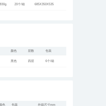
830g
20个/箱
685X350X535
颜色
层数
包装
黑色
四层
6个/箱
颜色
包装
外箱尺寸mm