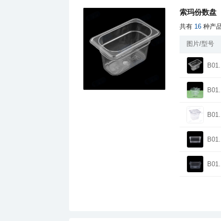
索玛份数盘
共有
16
种产
图片/型号
B01.
B01.
B01.
B01.
B01.