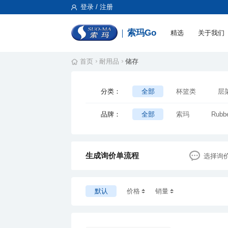
登录 / 注册
索玛Go
精选
关于我们
首页
耐用品
储存
分类：
全部
杯篮类
层
其他储存类
周转箱筐
品牌：
全部
索玛
Rub
JIWINS(普飞）
沁缘
ZJ
品彩
惠好佳
生成询价单流程
选择询
珀莱斯特
SUNKONZ
顺发
美居喜
龙
默认
价格
销量
伟纳斯
VOLLRATH
东方
厂制品