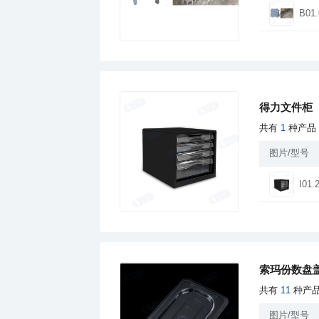
B01
得力文件柜
共有
1
种产品
图片/型号
I01.
索玛份数盘
共有
11
种产
图片/型号