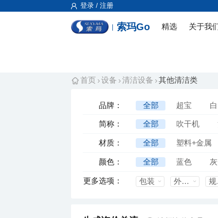
登录 / 注册
索玛Go
精选
关于我
首页
设备
清洁设备
其他清洁类
品牌：
全部
超宝
白
简称：
全部
吹干机
材质：
全部
塑料+金属
颜色：
全部
蓝色
灰
更多选项：
包装
外箱尺寸mm