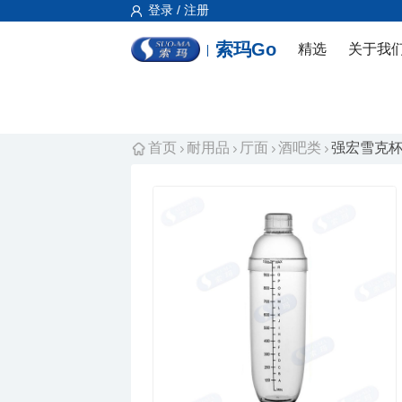
登录 / 注册
索玛Go
精选
关于我
首页
耐用品
厅面
酒吧类
强宏雪克杯/摇