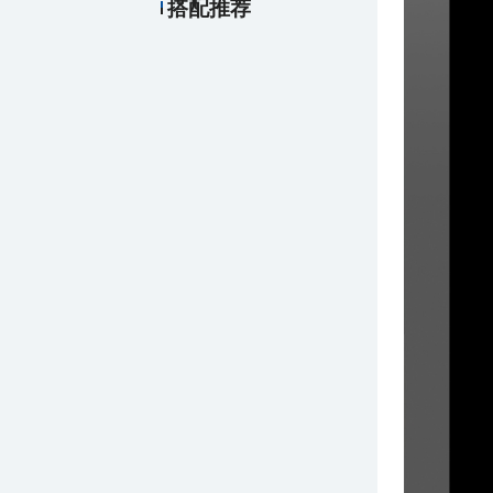
搭配推荐
￥33.00
厂制品吧台垫_系列2
￥26.00
厂制品雪克杯/摇酒器_系列2